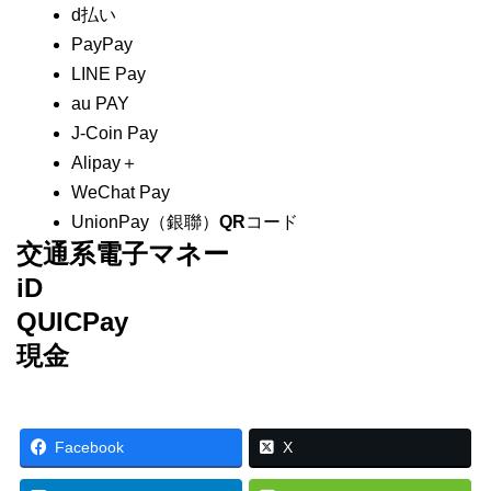
d払い
PayPay
LINE Pay
au PAY
J-Coin Pay
Alipay＋
WeChat Pay
UnionPay（銀聯）
QR
コード
交通系電子マネー
iD
QUICPay
現金
Facebook
X