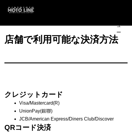
コ
メ
ン
ニ
テ
ュ
MOTO
ン
ー
LINE
ツ
店舗で利用可能な決済方法
へ
ス
キ
ッ
プ
クレジットカード
Visa/Mastercard(R)
UnionPay(銀聯)
JCB/American Express/Diners Club/Discover
QRコード決済