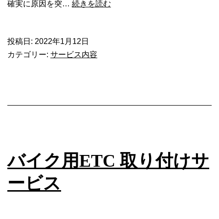
大
確実に原因を突…
続きを読む
切
な
投稿日:
2022年1月12日
愛
カテゴリー:
サービス内容
車、
気
に
な
る
と
こ
ろ
バイク用ETC 取り付けサ
は
何
ービス
で
も
ご