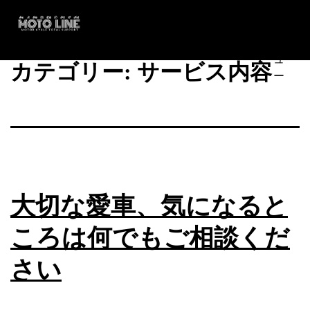
コ
メ
ン
ニ
テ
ュ
MOTO
ン
カテゴリー:
サービス内容
ー
LINE
ツ
へ
ス
キ
ッ
プ
大切な愛車、気になると
ころは何でもご相談くだ
さい