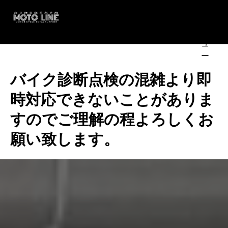
コ
メ
ン
ニ
テ
MOTO
ュ
ン
ー
ツ
へ
バイク診断点検の混雑より即
LINE
ス
時対応できないことがありま
キ
すのでご理解の程よろしくお
ッ
プ
願い致します。