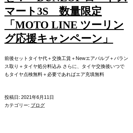
で
マート3S 数量限定
も
ご
「MOTO LINE ツーリン
相
談
グ応援キャンペーン」
く
だ
さ
前後セットタイヤ代＋交換工賃＋Newエアバルブ＋バラン
い
ス取り＋タイヤ処分料込み さらに、タイヤ交換後いつで
もタイヤ点検無料＋必要であればエア充填無料
投稿日:
2021年6月11日
カテゴリー:
ブログ