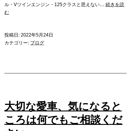
ル・Vツインエンジン・125クラスと思えない…
続きを読
【即
む
試
乗
投稿日:
2022年5月24日
可】
カテゴリー:
ブログ
125CC
ク
ラ
ス
の
ボ
バ
ー
大切な愛車、気になると
ス
タ
ころは何でもご相談くだ
イ
ル