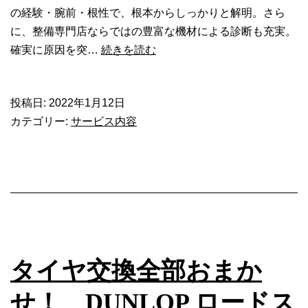
の経験・腕前・根性で、根本からしっかりと解明。さら
に、整備専門店ならではの豊富な機材による診断も充実。
大
確実に原因を突…
続きを読む
切
な
投稿日:
2022年1月12日
愛
カテゴリー:
サービス内容
車、
気
に
な
る
と
こ
ろ
タイヤ交換全部おまか
は
何
せ！ DUNLOP ロードス