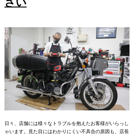
さい
マ
シ
ン
HYOSUNG
GV125S
日々、店舗には様々なトラブルを抱えたお客様がいらっし
ゃいます。見た目にはわかりにくい不具合の原因も、店長