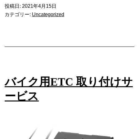
投稿日:
2021年4月15日
保
カテゴリー:
Uncategorized
険
代
理
店
の
個
人
情
バイク用ETC 取り付けサ
報
に
ービス
関
す
る
お
取