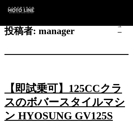
コ
メ
ン
ニ
テ
ュ
MOTO
ン
投稿者:
manager
ー
LINE
ツ
へ
ス
キ
ッ
プ
【即試乗可】125CCクラ
スのボバースタイルマシ
ン HYOSUNG GV125S